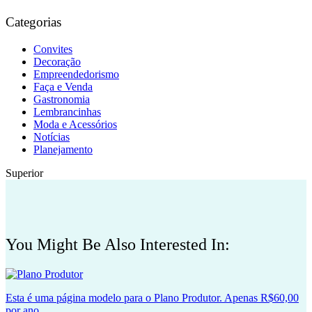
Categorias
Convites
Decoração
Empreendedorismo
Faça e Venda
Gastronomia
Lembrancinhas
Moda e Acessórios
Notícias
Planejamento
Superior
You Might Be Also Interested In:
Esta é uma página modelo para o Plano Produtor. Apenas R$60,00
por ano.