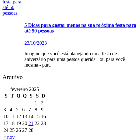
5 Dicas para gastar menos na sua próxima festa para
até 50 pessoas
23/10/2023
Imagine que você está planejando uma festa de
aniversário para uma pessoa querida - ou para você
mesma - para
Arquivo
fevereiro 2025
S
T
Q
Q
S
S
D
1
2
3
4
5
6
7
8
9
10
11
12
13
14
15
16
17
18
19
20
21
22
23
24
25
26
27
28
« nov