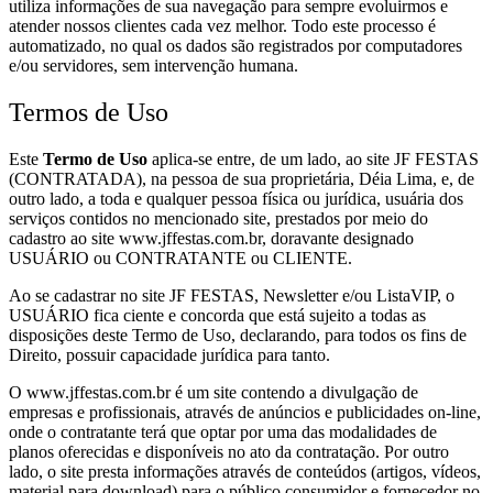
utiliza informações de sua navegação para sempre evoluirmos e
atender nossos clientes cada vez melhor. Todo este processo é
automatizado, no qual os dados são registrados por computadores
e/ou servidores, sem intervenção humana.
Termos de Uso
Este
Termo de Uso
aplica-se entre, de um lado, ao site JF FESTAS
(CONTRATADA), na pessoa de sua proprietária, Déia Lima, e, de
outro lado, a toda e qualquer pessoa física ou jurídica, usuária dos
serviços contidos no mencionado site, prestados por meio do
cadastro ao site www.jffestas.com.br, doravante designado
USUÁRIO ou CONTRATANTE ou CLIENTE.
Ao se cadastrar no site JF FESTAS, Newsletter e/ou ListaVIP, o
USUÁRIO fica ciente e concorda que está sujeito a todas as
disposições deste Termo de Uso, declarando, para todos os fins de
Direito, possuir capacidade jurídica para tanto.
O www.jffestas.com.br é um site contendo a divulgação de
empresas e profissionais, através de anúncios e publicidades on-line,
onde o contratante terá que optar por uma das modalidades de
planos oferecidas e disponíveis no ato da contratação. Por outro
lado, o site presta informações através de conteúdos (artigos, vídeos,
material para download) para o público consumidor e fornecedor no