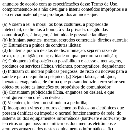
anúncios de acordo com as especificações desse Termo de Uso,
comprometendo-se a não divulgar e inserir conteúdos impróprios e a
não enviar material para produção dos anúncios que:
(a) Violem a lei, a moral, os bons costumes, a propriedade
intelectual, os direitos à honra, à vida privada, o sigilo das
comunicações, à imagem, à intimidade pessoal e familiar;
(b) Infrinjam patentes, marcas, segredos comerciais, direitos autorais;
(c) Estimulem a prática de condutas ilícitas;
(d) Incitem a prática de atos de discriminação, seja em razão de
sexo, raça, religião, crenças, idade ou qualquer outra condição;
(e) Coloquem à disposição ou possibilitem o acesso a mensagens,
produtos ou serviços ilícitos, violentos, pornográficos, degradantes;
(f) Induzam ou incitem práticas perigosas, de risco ou nocivas para a
saúde e para o equilíbrio psíquico; (g) Sejam falsos, ambíguos,
inexatos, exagerados, de forma que possam induzir a erro sobre seu
objeto ou sobre as intenções ou propósitos do comunicador;
(h) Constituam publicidade ilícita, enganosa ou desleal, e que
configurem concorrência desleal;
(i) Veiculem, incitem ou estimulem a pedofilia;
(j) Incorporem vírus ou outros elementos físicos ou eletrônicos que
possam danificar ou impedir o normal funcionamento da rede, do
sistema ou dos equipamentos informáticos (hardware e software) de
terceiros ou que possam danificar os documentos eletrônicos e
arquivos armazenados nestes equipamentos informáticos; (k)