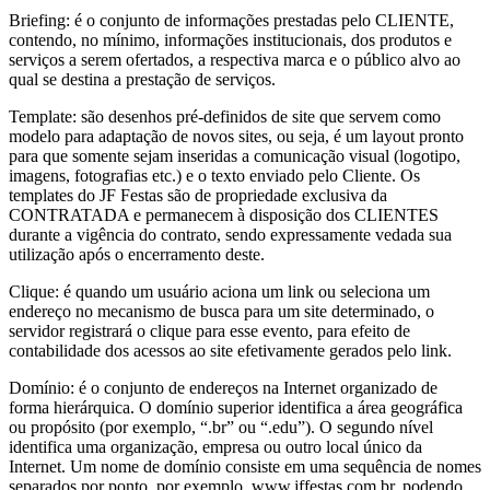
Briefing: é o conjunto de informações prestadas pelo CLIENTE,
contendo, no mínimo, informações institucionais, dos produtos e
serviços a serem ofertados, a respectiva marca e o público alvo ao
qual se destina a prestação de serviços.
Template: são desenhos pré-definidos de site que servem como
modelo para adaptação de novos sites, ou seja, é um layout pronto
para que somente sejam inseridas a comunicação visual (logotipo,
imagens, fotografias etc.) e o texto enviado pelo Cliente. Os
templates do JF Festas são de propriedade exclusiva da
CONTRATADA e permanecem à disposição dos CLIENTES
durante a vigência do contrato, sendo expressamente vedada sua
utilização após o encerramento deste.
Clique: é quando um usuário aciona um link ou seleciona um
endereço no mecanismo de busca para um site determinado, o
servidor registrará o clique para esse evento, para efeito de
contabilidade dos acessos ao site efetivamente gerados pelo link.
Domínio: é o conjunto de endereços na Internet organizado de
forma hierárquica. O domínio superior identifica a área geográfica
ou propósito (por exemplo, “.br” ou “.edu”). O segundo nível
identifica uma organização, empresa ou outro local único da
Internet. Um nome de domínio consiste em uma sequência de nomes
separados por ponto, por exemplo, www.jffestas.com.br, podendo