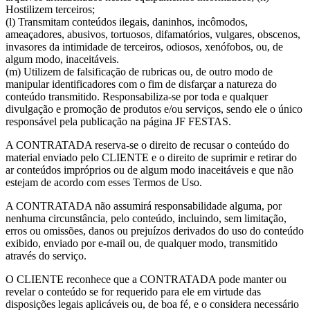
Hostilizem terceiros;
(l) Transmitam conteúdos ilegais, daninhos, incômodos,
ameaçadores, abusivos, tortuosos, difamatórios, vulgares, obscenos,
invasores da intimidade de terceiros, odiosos, xenófobos, ou, de
algum modo, inaceitáveis.
(m) Utilizem de falsificação de rubricas ou, de outro modo de
manipular identificadores com o fim de disfarçar a natureza do
conteúdo transmitido. Responsabiliza-se por toda e qualquer
divulgação e promoção de produtos e/ou serviços, sendo ele o único
responsável pela publicação na página JF FESTAS.
A CONTRATADA reserva-se o direito de recusar o conteúdo do
material enviado pelo CLIENTE e o direito de suprimir e retirar do
ar conteúdos impróprios ou de algum modo inaceitáveis e que não
estejam de acordo com esses Termos de Uso.
A CONTRATADA não assumirá responsabilidade alguma, por
nenhuma circunstância, pelo conteúdo, incluindo, sem limitação,
erros ou omissões, danos ou prejuízos derivados do uso do conteúdo
exibido, enviado por e-mail ou, de qualquer modo, transmitido
através do serviço.
O CLIENTE reconhece que a CONTRATADA pode manter ou
revelar o conteúdo se for requerido para ele em virtude das
disposições legais aplicáveis ou, de boa fé, e o considera necessário