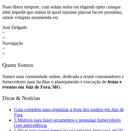
Nam libero tempore, cum soluta nobis est eligendi optio cumque
nihil impedit quo minus id quod maxime placeat facere possimus,
omnis voluptas assumenda est.
José Delgado
<
>
Navegação
<
>
Quem Somos
Somos uma comunidade online, dedicada a reunir consumidores e
fornecedores para facilitar o planejamento e execução de
festas e
eventos em Juiz de Fora, MG
.
Dicas & Notícias
Guia completo para organizar a festa dos sonhos em Juiz de
Fora
5 Motivos para fazer orçamentos e pesquisar fornecedores
com antecedência
5 Dicas para gastar menos na sua próxima festa para até 50