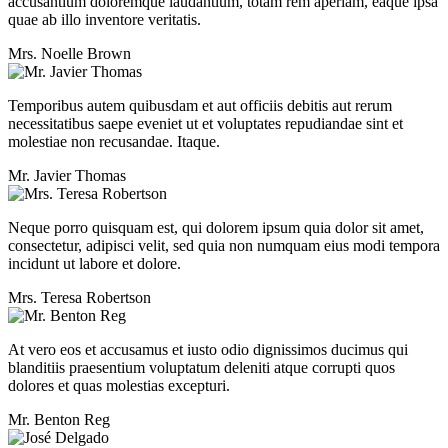
accusantium doloremque laudantium, totam rem aperiam, eaque ipsa
quae ab illo inventore veritatis.
Mrs. Noelle Brown
Temporibus autem quibusdam et aut officiis debitis aut rerum
necessitatibus saepe eveniet ut et voluptates repudiandae sint et
molestiae non recusandae. Itaque.
Mr. Javier Thomas
Neque porro quisquam est, qui dolorem ipsum quia dolor sit amet,
consectetur, adipisci velit, sed quia non numquam eius modi tempora
incidunt ut labore et dolore.
Mrs. Teresa Robertson
At vero eos et accusamus et iusto odio dignissimos ducimus qui
blanditiis praesentium voluptatum deleniti atque corrupti quos
dolores et quas molestias excepturi.
Mr. Benton Reg