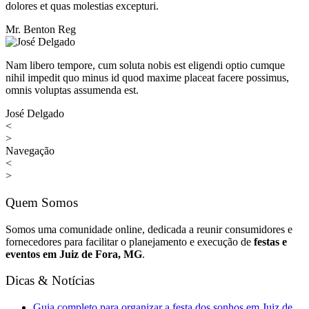
dolores et quas molestias excepturi.
Mr. Benton Reg
Nam libero tempore, cum soluta nobis est eligendi optio cumque
nihil impedit quo minus id quod maxime placeat facere possimus,
omnis voluptas assumenda est.
José Delgado
<
>
Navegação
<
>
Quem Somos
Somos uma comunidade online, dedicada a reunir consumidores e
fornecedores para facilitar o planejamento e execução de
festas e
eventos em Juiz de Fora, MG
.
Dicas & Notícias
Guia completo para organizar a festa dos sonhos em Juiz de