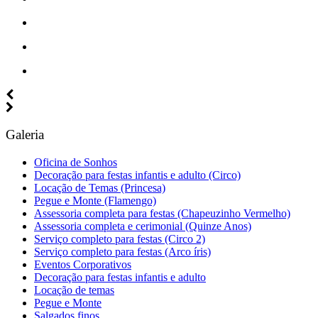
Galeria
Oficina de Sonhos
Decoração para festas infantis e adulto (Circo)
Locação de Temas (Princesa)
Pegue e Monte (Flamengo)
Assessoria completa para festas (Chapeuzinho Vermelho)
Assessoria completa e cerimonial (Quinze Anos)
Serviço completo para festas (Circo 2)
Serviço completo para festas (Arco íris)
Eventos Corporativos
Decoração para festas infantis e adulto
Locação de temas
Pegue e Monte
Salgados finos