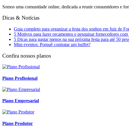
Somos uma comunidade online, dedicada a reunir consumidores e forn
Dicas & Notícias
Guia completo para organizar a festa dos sonhos em Juiz de Fo
5 Motivos para fazer orçamentos e pesquisar fornecedores com
5 Dicas para gastar menos na sua próxima festa para até 50 pes
Mini eventos: Porquê contratar um buffet?
Confira nossos planos
Plano Profissional
Plano Empresarial
Plano Produtor