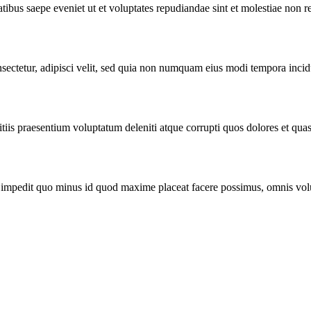
tibus saepe eveniet ut et voluptates repudiandae sint et molestiae non r
ectetur, adipisci velit, sed quia non numquam eius modi tempora incidu
iis praesentium voluptatum deleniti atque corrupti quos dolores et quas
l impedit quo minus id quod maxime placeat facere possimus, omnis vol