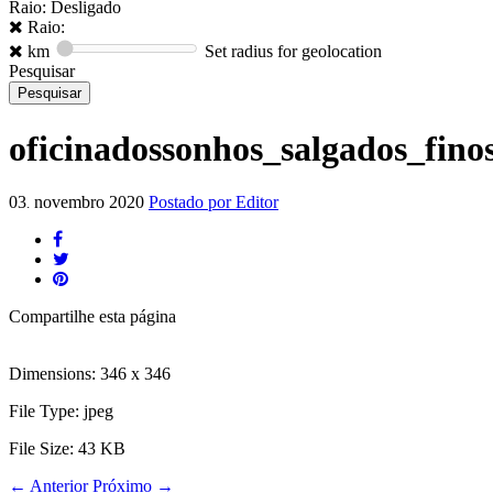
Raio: Desligado
Raio:
km
Set radius for geolocation
Pesquisar
oficinadossonhos_salgados_fino
03
novembro
2020
Postado por
Editor
.
Compartilhe
esta página
Dimensions:
346 x 346
File Type:
jpeg
File Size:
43 KB
←
Anterior
Próximo
→