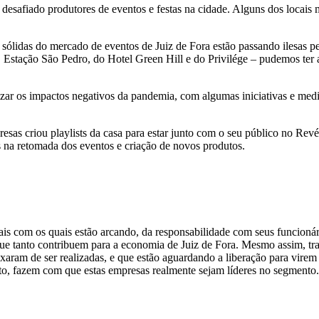
 desafiado produtores de eventos e festas na cidade. Alguns dos locais m
ólidas do mercado de eventos de Juiz de Fora estão passando ilesas p
, Estação São Pedro, do Hotel Green Hill e do Privilége – pudemos ter 
izar os impactos negativos da pandemia, com algumas iniciativas e me
sas criou playlists da casa para estar junto com o seu público no Revé
es na retomada dos eventos e criação de novos produtos.
is com os quais estão arcando, da responsabilidade com seus funcionár
que tanto contribuem para a economia de Juiz de Fora. Mesmo assim, tr
eixaram de ser realizadas, e que estão aguardando a liberação para vir
to, fazem com que estas empresas realmente sejam líderes no segmento.