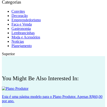
Categorias
Convites
Decoração
Empreendedorismo
Faça e Venda
Gastronomia
Lembrancinhas
Moda e Acessórios
Notícias
Planejamento
Superior
You Might Be Also Interested In:
Esta é uma página modelo para o Plano Produtor. Apenas R$60,00
por ano.