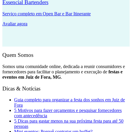
Essencial Bartenders
Serviço completo em Open Bar e Bar Itinerante
Avaliar agora
Quem Somos
Somos uma comunidade online, dedicada a reunir consumidores e
fornecedores para facilitar o planejamento e execução de
festas e
eventos em Juiz de Fora, MG
.
Dicas & Notícias
Guia completo para organizar a festa dos sonhos em Juiz de
Fora
5 Motivos para fazer orçamentos e pesquisar fornecedores
com antecedência
5 Dicas para gastar menos na sua próxima festa para até 50
pessoas
Mini eventos: Porquê contratar um buffet?