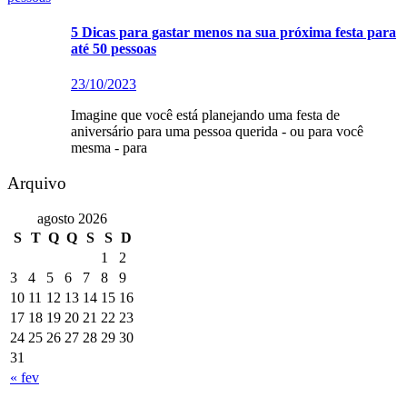
5 Dicas para gastar menos na sua próxima festa para
até 50 pessoas
23/10/2023
Imagine que você está planejando uma festa de
aniversário para uma pessoa querida - ou para você
mesma - para
Arquivo
agosto 2026
S
T
Q
Q
S
S
D
1
2
3
4
5
6
7
8
9
10
11
12
13
14
15
16
17
18
19
20
21
22
23
24
25
26
27
28
29
30
31
« fev