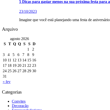
5 Dicas para gastar menos na sua próxima festa para a
23/10/2023
Imagine que você está planejando uma festa de aniversári
Arquivo
agosto 2026
S
T
Q
Q
S
S
D
1
2
3
4
5
6
7
8
9
10
11
12
13
14
15
16
17
18
19
20
21
22
23
24
25
26
27
28
29
30
31
« fev
Categorias
Convites
Decoração