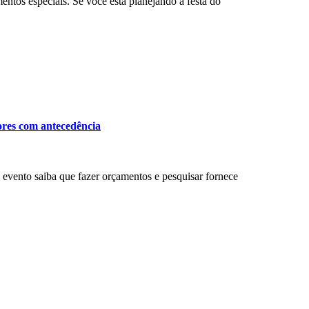
entos especiais. Se você está planejando a festa do
ores com antecedência
evento saiba que fazer orçamentos e pesquisar fornece