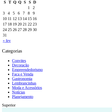
S
T
Q
Q
S
S
D
1
2
3
4
5
6
7
8
9
10
11
12
13
14
15
16
17
18
19
20
21
22
23
24
25
26
27
28
29
30
31
« fev
Categorias
Convites
Decoração
Empreendedorismo
Faça e Venda
Gastronomia
Lembrancinhas
Moda e Acessórios
Notícias
Planejamento
Superior